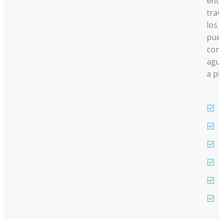
ent
tra
los
pue
com
agu
a p